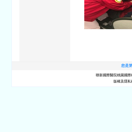
您是第 
聯新國際醫院桃園國際
版權及隱私